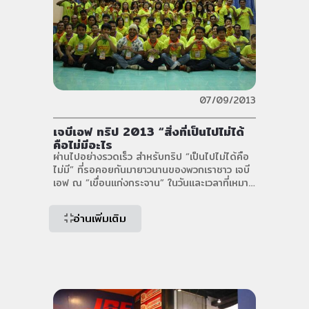
07/09/2013
เจบีเอฟ ทริป 2013 “สิ่งที่เป็นไปไม่ได้
คือไม่มีอะไร
ผ่านไปอย่างรวดเร็ว สำหรับทริป “เป็นไปไม่ได้คือ
ไม่มี” ที่รอคอยกันมายาวนานของพวกเราชาว เจบี
เอฟ ณ ”เขื่อนแก่งกระจาน” ในวันและเวลาที่เหมาะ
สม 2 วัน 1 คืน 7-8 กันยายน 2556 สำหรับการ
เดินทางในครั้งนี้เริ่มต้นจากบริษัท เจบีเอฟ
อ่านเพิ่มเติม
กำแพงแสน การออกเดินทางครั้งนี้ถึง จ.เพชรบุรี
ล่าช้าเล็กน้อยแต่ก็ไม่มีอะไรที่จะบั่นทอนกำลังเราใน
การทำกิจกรรมในทริปครั้งนี้ไปได้ ทันทีที่ลงรถจัด
สัมภาระเสร็จ ทริป “เป็นไปไม่ได้คือไม่มี ” ก็ได้เริ่ม
ขึ้น