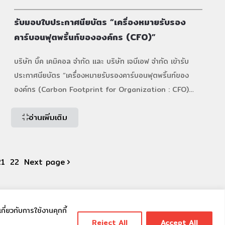
รับมอบใบประกาศนียบัตร “เครื่องหมายรับรอง
คาร์บอนฟุตพริ้นท์ขององค์กร (CFO)”
บริษัท บิ๊ค เคมิคอล จำกัด และ บริษัท เจบีเอฟ จำกัด เข้ารับ
ประกาศนียบัตร “เครื่องหมายรับรองคาร์บอนฟุตพริ้นท์ของ
องค์กร (Carbon Footprint for Organization : CFO)”
ต่อเนื่องเป็นปีที่ 2 จาก องค์การบริหารจัดการก๊าซเรือนกระจก
อ่านเพิ่มเติม
(องค์การมหาชน)
เมื่อวันที่ 16 กรกฎาคม 2568
[…]
21
22
Next page
ี่ยวกับการใช้งานคุกกี้
Reject All
Accept All