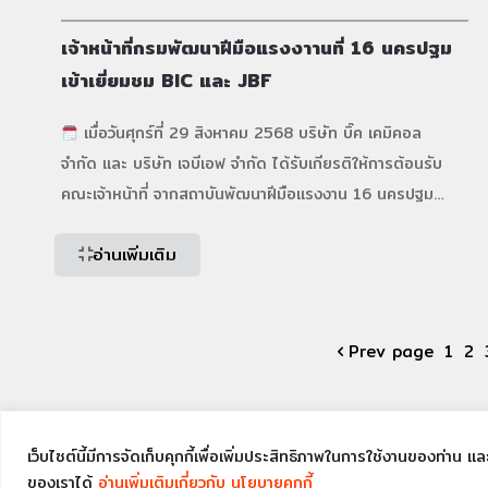
เจ้าหน้าที่กรมพัฒนาฝีมือแรงงาานที่ 16 นครปฐม
เข้าเยี่ยมชม BIC และ JBF
เมื่อวันศุกร์ที่ 29 สิงหาคม 2568 บริษัท บิ๊ค เคมิคอล
จำกัด และ บริษัท เจบีเอฟ จำกัด ได้รับเกียรติให้การต้อนรับ
คณะเจ้าหน้าที่ จากสถาบันพัฒนาฝีมือแรงงาน 16 นครปฐม
เพื่อเยี่ยมชมการดำเนินการและให้คำแนะนำเกี่ยวกับการประเมิน
อ่านเพิ่มเติม
ความรู้ ความสามารถเฉพาะด้าน (ช่างไฟฟ้า) นำทีมโดย คุณฐา
ปะนะ แป้นอินทร์ นักวิชาการพัฒนาฝีมือแรงงานชำนาญการ
พร้อมเจ้าหน้าที่รวม 3
[…]
Prev page
1
2
เว็บไซต์นี้มีการจัดเก็บคุกกี้เพื่อเพิ่มประสิทธิภาพในการใช้งานของท่าน 
ของเราได้
อ่านเพิ่มเติมเกี่ยวกับ นโยบายคุกกี้