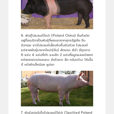
6. พันธุ์โปแลนด์ไชน่า (Poland China) ถิ่นกำเนิด
อยู่ที่อเมริกาเป็นพันธุ์ที่ผสมมาจากสุกรรัฐเซีย จีน
อังกฤษ ชาวโปแลนด์เลี้ยงจึงขึ้นต้นด้วย โปแลนด์
แต่สายพันธุ์มาจากไชน่า(จีน) ลักษณะ สีดำ มีจุดขาว
6 แห่ง 4 แห่งที่เท้า และอีก 2 แห่งที่จมูกและหน้าผาก
หน้าผากยาวปานกลาง ลำตัวยาว ลึก หลังกว้าง ให้เนื้อ
ดี หน้าหักเล็กน้อย หูปรก
7. พันธุ์สปอร์เต็ดโปแลนด์ไช่น่า (Spotted Poland