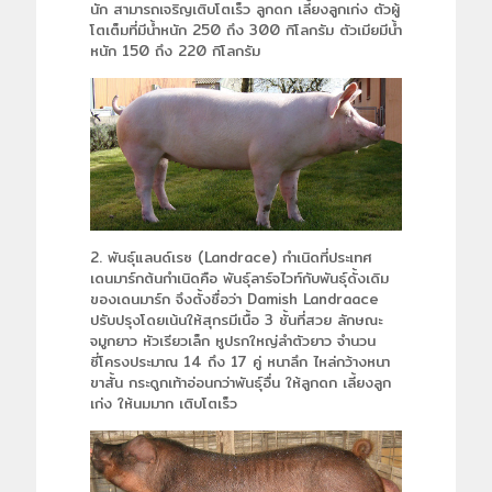
นัก สามารถเจริญเติบโตเร็ว ลูกดก เลี้ยงลูกเก่ง ตัวผู้
โตเต็มที่มีน้ำหนัก 250 ถึง 300 กิโลกรัม ตัวเมียมีน้ำ
หนัก 150 ถึง 220 กิโลกรัม
2. พันธุ์แลนด์เรซ (Landrace) กำเนิดที่ประเทศ
เดนมาร์กต้นกำเนิดคือ พันธุ์ลาร์จไวท์กับพันธุ์ดั้งเดิม
ของเดนมาร์ก จึงตั้งชื่อว่า Damish Landraace
ปรับปรุงโดยเน้นให้สุกรมีเนื้อ 3 ชั้นที่สวย ลักษณะ
จมูกยาว หัวเรียวเล็ก หูปรกใหญ่ลำตัวยาว จำนวน
ซี่โครงประมาณ 14 ถึง 17 คู่ หนาลึก ไหล่กว้างหนา
ขาสั้น กระดูกเท้าอ่อนกว่าพันธุ์อื่น ให้ลูกดก เลี้ยงลูก
เก่ง ให้นมมาก เติบโตเร็ว