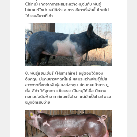
China) เกิดจากการผสมระหว่างหมูจีนกับ พันธุ์
โปแลนด์ไชน่า จะมีสีดำและขาว สีขาวที่เพิ่มขึ้นโดยไม่
ได้รวมสีขาวที่เท้า
8. พันธุ์แฮมเชียร์ (Hamshire) อยู่ตอนใต้ของ
อังกฤษ มีแถบขาวพาดที่ไหล่ ผสมระหว่างพันธุ์ที่มีสี
ขาวพาดที่อกกับพันธุ์ของอังกฤษ ลักษณะหน้ายาว หู
ตั้ง สีดำ ให้ลูกดก แข็งแรง เป็นหมูให้เนื้อ มีความ
คงทนต่อดินฟ้าอากาศและเชื้อโรค แต่มักเป็นโรคโพรง
จมูกอักเสบง่าย