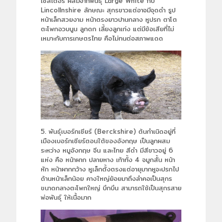
เชสเตอร์ ผสมจากพันธุ์ Large White กับ
Lincollnshire ลักษณะ สุกรขาวแต่อาจมีจุดดำ รูป
หน้าเล็กสวยงาม หน้าตรงยาวปานกลาง หูปรก ตาโต
ตะโพกอวบนูน ลูกดก เลี้ยงลูกเก่ง แต่มีข้อเสียที่ไม่
เหมาะกับการเกษตรไทย คือไม่ทนต่อสภาพแดด
5. พันธุ์เบอร์กเชียร์ (Berckshire) ต้นกำเนิดอยู่ที่
เมืองเบอร์กเชียร์ตอนใต้ของอังกฤษ เป็นลูกผสม
ระหว่าง หมูอังกฤษ จีน และไทย สีดำ มีสีขาวอยู่ 6
แห่ง คือ หน้าผาก ปลายหาง เท้าทั้ง 4 จมูกสั้น หน้า
หัก หน้าผากกว้าง หูเล็กตั้งตรงแต่อายุมากหูจะปรกไป
ด้านหน้าเล็กน้อย คางใหญ่ย้อยมาถึงลำคอเป็นสุกร
ขนาดกลางตะโพกใหญ่ บึกบึน สามารถใช้เป็นสุกรสาย
พ่อพันธุ์ ให้เนื้อมาก