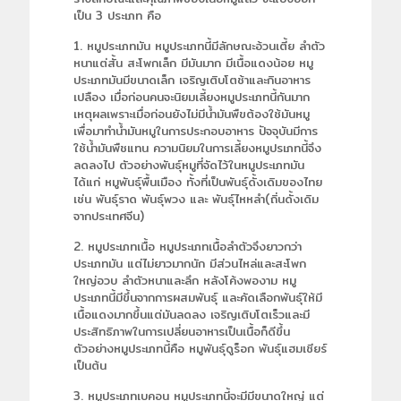
เป็น 3 ประเภท คือ
1. หมูประเภทมัน หมูประเภทนี้มีลักษณะอ้วนเตี้ย ลำตัว
หนาแต่สั้น สะโพกเล็ก มีมันมาก มีเนื้อแดงน้อย หมู
ประเภทมันมีขนาดเล็ก เจริญเติบโตช้าและกินอาหาร
เปลือง เมื่อก่อนคนจะนิยมเลี้ยงหมูประเภทนี้กันมาก
เหตุผลเพราะเมื่อก่อนยังไม่มีน้ำมันพืขต้องใช้มันหมู
เพื่อมาทำน้ำมันหมูในการประกอบอาหาร ปัจจุบันมีการ
ใช้น้ำมันพืชแทน ความนิยมในการเลี้ยงหมูปรเภทนี้จึง
ลดลงไป ตัวอย่างพันธุ์หมูที่จัดไว้ในหมูประเภทมัน
ได้แก่ หมูพันธุ์พื้นเมือง ทั้งที่เป็นพันธุ์ดั้งเดิมของไทย
เช่น พันธุ์ราด พันธุ์พวง และ พันธุ์ไหหลำ(ถิ่นดั้งเดิม
จากประเทศจีน)
2. หมูประเภทเนื้อ หมูประเภทเนื้อลำตัวจึงยาวกว่า
ประเภทมัน แต่ไม่ยาวมากนัก มีส่วนไหล่และสะโพก
ใหญ่อวบ ลำตัวหนาและลึก หลังโค้งพองาม หมู
ประเภทนี้มีขึ้นจากการผสมพันธุ์ และคัดเลือกพันธุ์ให้มี
เนื้อแดงมากขึ้นแต่มันลดลง เจริญเติบโตเร็วและมี
ประสิทธิภาพในการเปลี่ยนอาหารเป็นเนื้อก็ดีขึ้น
ตัวอย่างหมูประเภทนี้คือ หมูพันธุ์ดูร็อก พันธุ์แฮมเชียร์
เป็นต้น
3. หมูประเภทเบคอน หมูประเภทนี้จะมีมีขนาดใหญ่ แต่