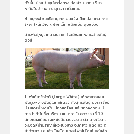
ตัวสั้น ป้อม ใบหูเล็กตั้งตรง ว่องไว ปราดเปรียว
หากินในป่าเก่ง กระดูกเล็ก เนื้อแน่น
4. หมูกระโดนหรือหมูราด ขนแข็ง ผิวหนังหยาบ คาง
ใหญ่ ไหล่กว้าง ตะโพกเล็ก หลังแอ่น พุงหย่อน
สายพันธุ์หมูจากต่างประเทศ จะมีหลากหลายสายพันธุ์
ดังนี้
1. พันธุ์ลาร์จไวท์ (Large White) เกิดจาการผสม
พันธุ์ระหว่างพันธุ์ไลเคศเตอร์ กับสุกรพันธุ์ ยอร์คเชียร์
เป็นสุกรดั้งเดิมในเมืองยอร์คเชียร์ ของอังกฤษ มี
การนำเข้าไปที่อเมริกา แคนนาดา ในคตวรรษที่ 19
ลักษณะจะมีขนและหนังสีขาวตลอดลำตัว บางตัวอาจ
จะมีจุดสีดำปรากฏที่ผิวหนังบ้าง จมูกยาว หูตั้ง หัวโต
ลำตัวยาว แคบลึก ไหล่โต แต่สะโพกไม่โตเห็นเด่นชัด