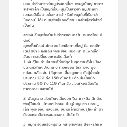
ผอม ลำตัวยาวกว่าหมูประเภทอื่นๆ กระดูกใหญ่ ขายาว
สะโพกเล็ก เป็นหมูที่เป็นหนุ่มเป็นสาวช้า หมูประเภท
เบคอนมีเนื้อสามชั้นเหมาะสำหรับทำหมูเค็มที่เรียกว่า
“เบคอน” ได้แก่ หมูพันธุ์แลนด์เรซ และพันธุ์ลาร์จไวต์
เป็นต้น
สายพันธุ์หมูเพื่อสำหรับทำการเกษตรในประเทศไทย มี
ดังนี้
สุกรพื้นเมืองในไทย จะเรียกชื่อตามที่อยู่ มีขนาดเล็ก
เติบโตช้า หลังแอ่น พุงหย่อน หนังหนา ตะโพกเล็ก
อัตราการเปลี่ยนอาหารเป็นเนื้อต่ำ
1. พันธุ์ไหหลำ เป็นพันธุ์ที่ดีที่สุดในสุกรพันธุ์พื้นเมือง
ขนาดหัวใหญ่ปานกลาง คางหย่อน ไหล่กว้าง พุง
หย่อน หลังแอ่น ให้ลูกดก เลี้ยงลูกเก่ง ตัวผู้น้ำหนัก
ประมาณ 120 ถึง 150 กิโลกรัม ตัวเมียน้ำหนัก
ประมาณ 90 ถึง 110 กิโลกรัม ส่วนใหญ่เลี้ยงใน
ภาคกลางและภาคใต้
2. พันธุ์ควาย ส่วนใหญ่เลี้ยงมากในภาคเหนือ สีคล้าย
พันธุ์ไหหลำ หน้าผากมีรอยย่นใบหูใหญ่ปรก ปลายหู
เล็ก พุงหย่อน หลังแอ่น ขนาดเล็กกว่าพันธุ์ไหหลำ ตา
มีวงแหวนสีขาวรอยดวงตา เติบโตช้า
3. หมูกระโดนหรือหมูราด คล้ายกับพันธุ์ Berkshire