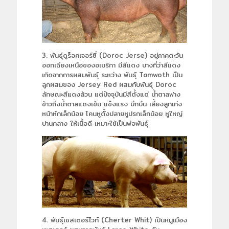
3. พันธุ์ดูร็อคเจอร์ซี่ (Doroc Jerse) อยู่ภาคตะวัน
ออกเฉียงเหนือของอเมริกา มีสีแดง บางที่ว่าสีแดง
เกิดจากการผสมพันธุ์ ระหว่าง พันธุ์ Tamwoth เป็น
ลูกผสมของ Jersey Red ผสมกับพันธุ์ Doroc
ลักษณะสีแดงล้วน แต่ปัจจุบันมีสีตั้งแต่ น้ำตาลฟาง
ข้าวถึงน้ำตาลแดงเข้ม แข็งแรง บึกบึน เลี้ยงลูกเก่ง
หน้าหักเล็กน้อย โคนหูตั้งปลายหูปรกเล็กน้อย หูใหญ่
ปานกลาง ให้เนื้อดี เหมาะใช้เป็นพ่อพันธุ์
4. พันธุ์เชสเตอร์ไวท์ (Cherter Whit) เป็นหมูเมือง