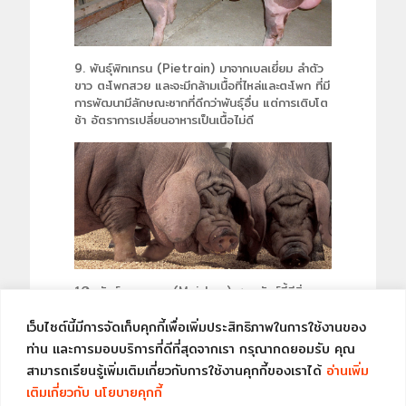
9. พันธุ์พิทเทรน (Pietrain) มาจากเบลเยี่ยม ลำตัว
ขาว ตะโพกสวย และจะมีกล้ามเนื้อที่ไหล่และตะโพก ที่มี
การพัฒนามีลักษณะซากที่ดีกว่าพันธุ์อื่น แต่การเติบโต
ช้า อัตราการเปลี่ยนอาหารเป็นเนื้อไม่ดี
10. พันธุ์ เหมยซาน (Meishan) สุกรพันธุ์นี้มีถิ่น
กำเนิดจาก สาธารณรั ฐประชาชนจีน ถูกนำเข้ามาเลี้ยง
ในประเทศไทย เมื่อครั้งที่สมเด็จพระเทพรัตนราชสุดา
เว็บไซต์นี้มีการจัดเก็บคุกกี้เพื่อเพิ่มประสิทธิภาพในการใช้งานของ
สยามบรมราชกุมารี เสด็จประเทศ สาธารณรัฐ
ท่าน และการมอบบริการที่ดีที่สุดจากเรา กรุณากดยอมรับ คุณ
ประชาชนจีน ทางจีนได้ถวายสุกรพันธุ์นี้มาและได้มอบ
สามารถเรียนรู้เพิ่มเติมเกี่ยวกับการใช้งานคุกกี้ของเราได้
อ่านเพิ่ม
ให้กรมปศุสัตว์ นำมาขยายพันธุ์ มีลักษณะหลังแอ่น
เติมเกี่ยวกับ นโยบายคุกกี้
ท้องยาน ผิวออกสีดำ ไปทางเทาผิวหนังเหี่ยวย่น ให้