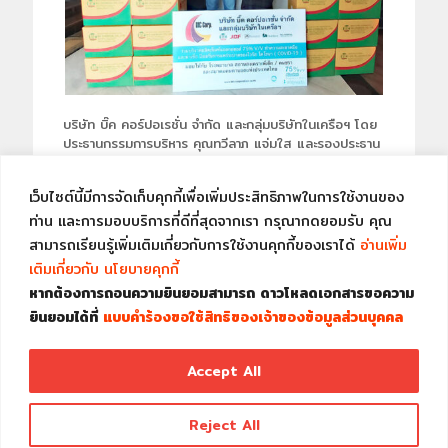
บริษัท บิ๊ค คอร์ปอเรชั่น จำกัด และกลุ่มบริษัทในเครือฯ โดย
ประธานกรรมการบริหาร คุณทวีลาภ แจ่มใส และรองประธาน
กรรมการบริหาร คุณอัญชลี แจ่มใส ร่วมบริจาคผลิตภัณฑ์
แอลกอฮอล์ 75% V/V ทำความสะอาดมือ และฆ่าเชื้อ
เว็บไซต์นี้มีการจัดเก็บคุกกี้เพื่อเพิ่มประสิทธิภาพในการใช้งานของ
ป้องกันการแพร่ระบาดของไวรัส โคโรนา (COVID-19) มอบ
ให้กับ โรงพยาบาล 34 แห่ง สถานสงเคราะห์เด็ก / คนชรา
ท่าน และการมอบบริการที่ดีที่สุดจากเรา กรุณากดยอมรับ คุณ
สมาคมคนตาบอดแห่งประเทศไทย 5 แห่ง และหน่วยงาน
สามารถเรียนรู้เพิ่มเติมเกี่ยวกับการใช้งานคุกกี้ของเราได้
อ่านเพิ่ม
ราชการของรัฐ 6 แห่ง
เติมเกี่ยวกับ นโยบายคุกกี้
หากต้องการถอนความยินยอมสามารถ ดาวโหลดเอกสารขอความ
ยินยอมได้ที่
แบบคำร้องขอใช้สิทธิของเจ้าของข้อมูลส่วนบุคคล
ดูรูปภาพเพิ่มเติม
Accept All
JBF CO., LTD. © 2007 All rights
GOOD QUALITY FAIR PRICE
Reject All
Reserved