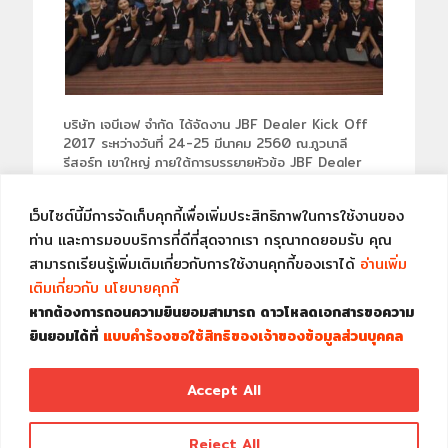
บริษัท เจบีเอฟ จำกัด ได้จัดงาน JBF Dealer Kick Off
2017 ระหว่างวันที่ 24-25 มีนาคม 2560 ณ.ภูวนาลี
รีสอร์ท เขาใหญ่ ภายใต้การบรรยายหัวข้อ JBF Dealer
Strong P-Marketing, การผลิตและการตรวจสอบ
คุณภาพผลิตภัณฑ์อาหารสัตว์และยาสัตว์ โรงงานอาหารสัตว์
เว็บไซต์นี้มีการจัดเก็บคุกกี้เพื่อเพิ่มประสิทธิภาพในการใช้งานของ
เจบีเอฟและโรงงานผลิตยาสัตว์ บิ๊ค เคมิคอล จำกัด,
ผลิตภัณฑ์อาหารสัตว์และผลิตภัณฑ์ยาสัตว์ เจบีเอฟ และ บิ๊ค
ท่าน และการมอบบริการที่ดีที่สุดจากเรา กรุณากดยอมรับ คุณ
เคมิคอล จำกัด ซึ่งในการจัดงานครั้งนี้ได้รับความสนใจเป็น
สามารถเรียนรู้เพิ่มเติมเกี่ยวกับการใช้งานคุกกี้ของเราได้
อ่านเพิ่ม
อย่างมากจากตัวแทนจำหน่ายทั่วประเทศ.
เติมเกี่ยวกับ นโยบายคุกกี้
หากต้องการถอนความยินยอมสามารถ ดาวโหลดเอกสารขอความ
ยินยอมได้ที่
แบบคำร้องขอใช้สิทธิของเจ้าของข้อมูลส่วนบุคคล
ดูรูปภาพเพิ่มเติม
Accept All
JBF CO., LTD. © 2007 All rights
GOOD QUALITY FAIR PRICE
Reject All