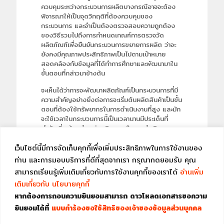
ควบคุมระหว่างกระบวนการผลิตบางกรณีอาจจะต้อง
พิจารณาให้เป็นจุดวิกฤติที่ต้องควบคุมของ
กระบวนการ และจำเป็นต้องตรวจสอบความถูกต้อง
ของวิธีรวมไปถึงการกำหนดเกณฑ์การตรวจวัด
ผลิตภัณฑ์เพื่อยืนยันกระบวนการขยายการผลิต ว่าจะ
ยังคงมีคุณภาพประสิทธิภาพเป็นไปตามเป้าหมาย
สอดคล้องกับข้อมูลที่ได้ทำการศึกษาและพัฒนามาใน
ขั้นตอนที่กล่าวมาข้างต้น
จะเห็นได้ว่าการจะพัฒนาผลิตภัณฑ์เป็นกระบวนการที่มี
ความสำคัญอย่างยิ่งต่อการจะเริ่มต้นผลิตสินค้าเป็นขั้น
ตอนที่ต้องใช้ทรัพยากรในการดำเนินงานที่สูง และมัก
จะใช้เวลาในกระบวนการนี้เป็นเวลานานมีประเด็นที่
สำคัญที่จะต้องนำมาร่วมพิจารณาในการดำเนินการ
หลากหลายประเด็นและมีหน่วยงานที่เกี่ยวข้องที่ให้การ
สนับสนุนกัน การมีหน่วยงานวิจัยและพัฒนาในองค์กร
เว็บไซต์นี้มีการจัดเก็บคุกกี้เพื่อเพิ่มประสิทธิภาพในการใช้งานของ
จึงเป็นการเพิ่มความสะดวกและรวดเร็วให้กับ
ท่าน และการมอบบริการที่ดีที่สุดจากเรา กรุณากดยอมรับ คุณ
กระบวนการพัฒนาผลิตภัณฑ์ใหม่ เนื่องจากจะมีความ
สามารถเรียนรู้เพิ่มเติมเกี่ยวกับการใช้งานคุกกี้ของเราได้
อ่านเพิ่ม
เข้าใจโครงสร้างการดำเนินงานบริบท และความ
เติมเกี่ยวกับ นโยบายคุกกี้
ต้องการขององค์กรสามารถประเมินความเป็นไปได้ใน
การดำเนินกิจกรรมแต่ละขั้นตอนที่เกี่ยวข้องให้เป็นไป
หากต้องการถอนความยินยอมสามารถ ดาวโหลดเอกสารขอความ
ได้อย่างต่อเนื่องและมีประสิทธิภาพสูงสุดเพื่อพัฒนา
ยินยอมได้ที่
แบบคำร้องขอใช้สิทธิของเจ้าของข้อมูลส่วนบุคคล
และส่งมอบผลิตภัณฑ์ที่มีคุณภาพออกสู่ผู้บริโภค