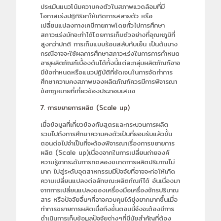
ประเมินแนวโน้มความคงตัวในสภาพแวดล้อมที่มี
โอกาสเร่งปฏิกิริยาให้เกิดการสลายตัว หรือ
เปลี่ยนแปลงทางเคมีกายภาพโดยทั่วไปการศึกษา
สภาวะเร่งมักจะทำได้โดยการเก็บตัวอย่างที่อุณหภูมิที่
สูงกว่าปกติ การเก็บแบบร้อนสลับกับเย็น เป็นต้นบาง
กรณีอาจจะใช้ผลการศึกษาสภาวะเร่งในการการกำหนด
อายุผลิตภัณฑ์เบื้องต้นได้ทั้งนี้แต่ละกลุ่มผลิตภัณฑ์อาจ
มีข้อกำหนดหรือแนวปฏิบัติที่ชัดเจนในการจัดทำการ
ศึกษาความคงสภาพของผลิตภัณฑ์ควรมีการพิจารณา
ข้อกฎหมายที่เกี่ยวข้องประกอบเสมอ
7. การขยายการผลิต (Scale up)
เมื่อข้อมูลที่เกี่ยวข้องกับสูตรและกระบวนการผลิต
รวมไปถึงการศึกษาความคงตัวเป็นที่ยอมรับแล้วขั้น
ตอนต่อไปจำเป็นที่จะต้องพิจารณาเรื่องการขยายการ
ผลิต (Scale up)เนื่องจากในการเปลี่ยนถ่ายองค์
ความรู้จากระดับการทดลองขนาดการผลิตปริมาณไม่
มาก ไปสู่ระดับอุตสาหกรรมมีปัจจัยที่อาจจะก่อให้เกิด
ความเปลี่ยนแปลงต่อลักษณะผลิตภัณฑ์ได้ อันเนื่องมา
จากการเปลี่ยนแปลงของเครื่องมือเครื่องจักรปริมาณ
สาร หรือปัจจัยอื่นๆที่อาจควบคุมได้ยุ่งยากมากขึ้นเมื่อ
ทำการขยายการผลิตเมื่อถึงขั้นตอนนี้จึงจะต้องมีการ
ดำเนินการเก็บข้อมูลปัจจัยต่างๆที่มีนัยสำคัญที่ต้อง