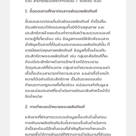
รวม สามารถแบ่งคร่าวๆได้เป็น 7 ขั้นตอน ดังนี้
1. ขั้นตอนการศึกษาก่อนการพัฒนาผลิตภัณฑ์
ขั้นตอนแรกก่อนเริ่มต้นพัฒนาผลิตภัณฑ์ จำเป็นที่จะ
ต้องพิจารณาให้ครอบคลุมทั้งมิติด้านคุณภาพ และ
ประสิทธิภาพโดยจะต้องทำการค้นคว้าและรวบรวมองค์
ความรู้ที่เกี่ยวข้อง เช่น ข้อมูลทางเคมีฟิสิกส์ของสาร
สำคัญหรือสารที่เป็นส่วนประกอบของผลิตภัณฑ์นั้น ที่
อาจมีผลต่อคุณภาพผลิตภัณฑ์ ข้อมูลที่เชื่อมโยงกับ
ประสิทธิภาพของผลิตภัณฑ์ เช่น กลุ่มเภสัชภัณฑ์ก็จะ
ต้องมีประสิทธิภาพในการรักษาโรคได้ตรงตาม
วัตถุประสงค์ที่ต้องการ กลุ่มสารทำความสะอาดและฆ่า
เชื้อก็จะต้องสามารถทำความสะอาด และฆ่าเชื้อโรคเป้า
หมายได้อย่างมีประสิทธิภาพ เป็นต้นตลอดจนข้อ
กำหนดทางกฎหมายที่เกี่ยวข้อง หน่วยงานกำกับดูแล
ของแต่ละประเทศที่จะดำเนินการพัฒนาสินค้าหรือนำไป
จัดจำหน่าย
2. การกำหนดเป้าหมายของผลิตภัณฑ์
หลังจากที่ผ่านการรวบรวมข้อมูลเบื้องต้นในขั้นก่อน
การพัฒนาผลิตภัณฑ์แล้วนั้นการจะเริ่มต้นดำเนินการ
จำเป็นจะต้องมีอีกขั้นตอนที่สำคัญคือการกำหนดเป้า
หมายเพื่อให้การพัฒนามีทิศทางการดำเนินงานที่ชัดเจน