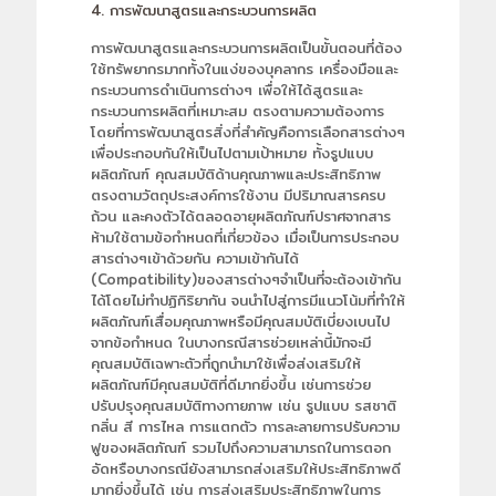
4. การพัฒนาสูตรและกระบวนการผลิต
การพัฒนาสูตรและกระบวนการผลิตเป็นขั้นตอนที่ต้อง
ใช้ทรัพยากรมากทั้งในแง่ของบุคลากร เครื่องมือและ
กระบวนการดำเนินการต่างๆ เพื่อให้ได้สูตรและ
กระบวนการผลิตที่เหมาะสม ตรงตามความต้องการ
โดยที่การพัฒนาสูตรสิ่งที่สำคัญคือการเลือกสารต่างๆ
เพื่อประกอบกันให้เป็นไปตามเป้าหมาย ทั้งรูปแบบ
ผลิตภัณฑ์ คุณสมบัติด้านคุณภาพและประสิทธิภาพ
ตรงตามวัตถุประสงค์การใช้งาน มีปริมาณสารครบ
ถ้วน และคงตัวได้ตลอดอายุผลิตภัณฑ์ปราศจากสาร
ห้ามใช้ตามข้อกำหนดที่เกี่ยวข้อง เมื่อเป็นการประกอบ
สารต่างๆเข้าด้วยกัน ความเข้ากันได้
(Compatibility)ของสารต่างๆจำเป็นที่จะต้องเข้ากัน
ได้โดยไม่ทำปฏิกิริยากัน จนนำไปสู่การมีแนวโน้มที่ทำให้
ผลิตภัณฑ์เสื่อมคุณภาพหรือมีคุณสมบัติเบี่ยงเบนไป
จากข้อกำหนด ในบางกรณีสารช่วยเหล่านี้มักจะมี
คุณสมบัติเฉพาะตัวที่ถูกนำมาใช้เพื่อส่งเสริมให้
ผลิตภัณฑ์มีคุณสมบัติที่ดีมากยิ่งขึ้น เช่นการช่วย
ปรับปรุงคุณสมบัติทางกายภาพ เช่น รูปแบบ รสชาติ
กลิ่น สี การไหล การแตกตัว การละลายการปรับความ
ฟูของผลิตภัณฑ์ รวมไปถึงความสามารถในการตอก
อัดหรือบางกรณียังสามารถส่งเสริมให้ประสิทธิภาพดี
มากยิ่งขึ้นได้ เช่น การส่งเสริมประสิทธิภาพในการ